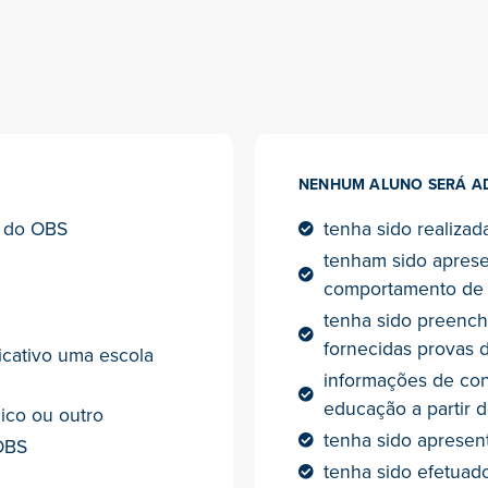
NENHUM ALUNO SERÁ AD
s do OBS
tenha sido realizad
tenham sido apres
comportamento de e
tenha sido preench
fornecidas provas d
icativo uma escola
informações de con
educação a partir d
ico ou outro
tenha sido aprese
 OBS
tenha sido efetuad