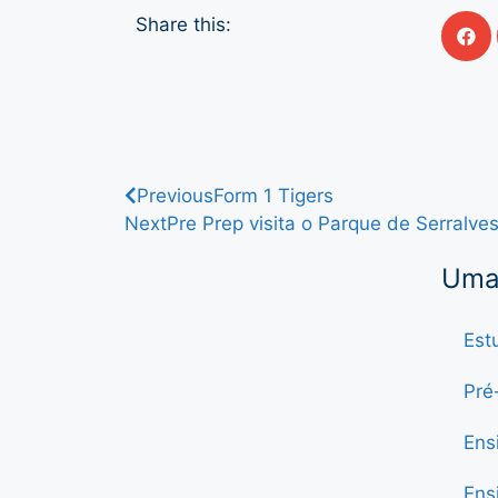
Share this:
Previous
Form 1 Tigers
Next
Pre Prep visita o Parque de Serralve
Uma 
Est
Pré
Ens
Ens