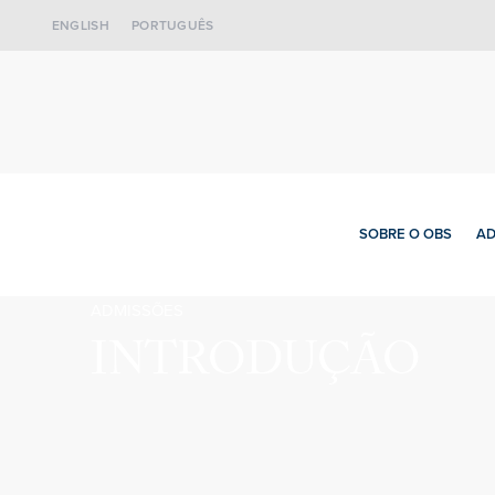
ENGLISH
PORTUGUÊS
SOBRE O OBS
AD
ADMISSÕES
INTRODUÇÃO