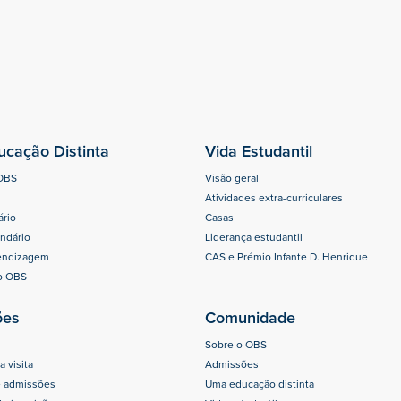
cação Distinta
Vida Estudantil
 OBS
Visão geral
Atividades extra-curriculares
ário
Casas
ndário
Liderança estudantil
rendizagem
CAS e Prémio Infante D. Henrique
o OBS
ões
Comunidade
Sobre o OBS
 visita
Admissões
e admissões
Uma educação distinta