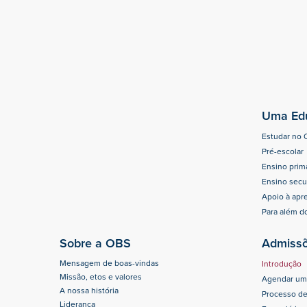
Uma Edu
Estudar no
Pré-escolar
Ensino prim
Ensino secu
Apoio à ap
Para além d
Sobre a OBS
Admiss
Mensagem de boas-vindas
Introdução
Missão, etos e valores
Agendar uma
A nossa história
Processo d
Liderança