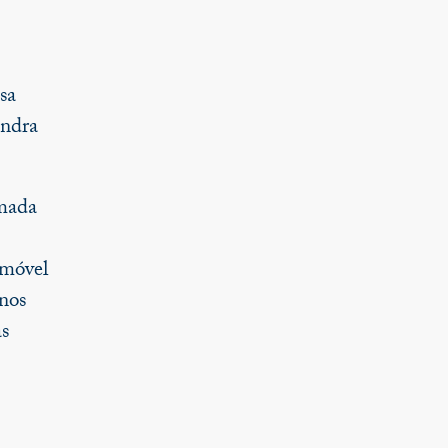
sa
andra
mada
emóvel
nos
as