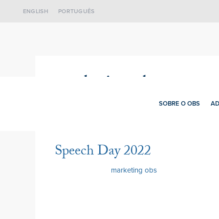
ENGLISH
PORTUGUÊS
marketing obs
SOBRE O OBS
AD
Speech Day 2022
1 Julho 2022
por
marketing obs