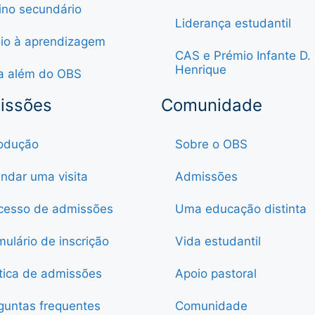
ino secundário
Liderança estudantil
io à aprendizagem
CAS e Prémio Infante D.
Henrique
a além do OBS
issões
Comunidade
rodução
Sobre o OBS
ndar uma visita
Admissões
cesso de admissões
Uma educação distinta
mulário de inscrição
Vida estudantil
ítica de admissões
Apoio pastoral
guntas frequentes
Comunidade