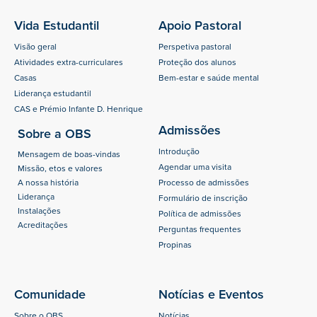
Vida Estudantil
Apoio Pastoral
Visão geral
Perspetiva pastoral
Atividades extra-curriculares
Proteção dos alunos
Casas
Bem-estar e saúde mental
Liderança estudantil
CAS e Prémio Infante D. Henrique
Admissões
Sobre a OBS
Introdução
Mensagem de boas-vindas
Agendar uma visita
Missão, etos e valores
A nossa história
Processo de admissões
Liderança
Formulário de inscrição
Instalações
Política de admissões
Acreditações
Perguntas frequentes
Propinas
Comunidade
Notícias e Eventos
Sobre o OBS
Notícias