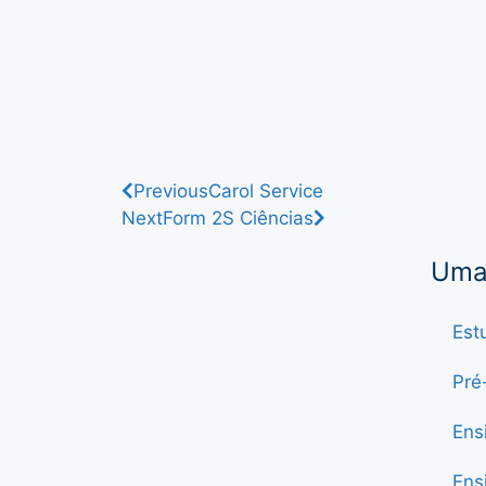
Previous
Carol Service
Next
Form 2S Ciências
Uma 
Est
Pré
Ens
Ens