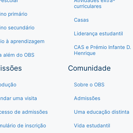
-escolar
Atividades extra-
curriculares
ino primário
Casas
ino secundário
Liderança estudantil
io à aprendizagem
CAS e Prémio Infante D.
Henrique
a além do OBS
issões
Comunidade
rodução
Sobre o OBS
ndar uma visita
Admissões
cesso de admissões
Uma educação distinta
mulário de inscrição
Vida estudantil